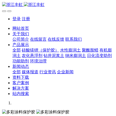
登录
注册
网站首页
关于我们
公司简介
在线留言
在线反馈
联系我们
产品展示
全部
硅酸镁锂（保护胶）
水性膨润土
聚酰胺蜡
有机膨
润土
农化悬浮剂
钻井泥浆土
纳米膨润土
日化流变助剂
功能助剂
环境治理
新闻动态
全部
媒体报道
行业资讯
企业新闻
资料下载
客户案例
解决方案
站内搜索