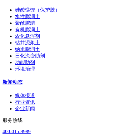
硅酸镁锂（保护胶）
水性膨润土
聚酰胺蜡
有机膨润土
农化悬浮剂
钻井泥浆土
纳米膨润土
日化流变助剂
功能助剂
环境治理
新闻动态
媒体报道
行业资讯
企业新闻
服务热线
400-015-9989