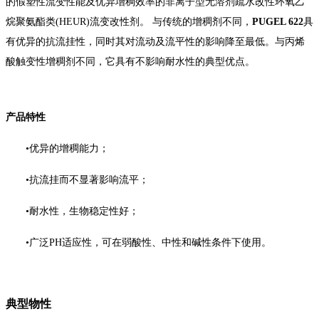
的假塑性流变性能及优异增稠效率的非离子型无溶剂疏水改性环氧乙
烷聚氨酯类(HEUR)流变改性剂。 与传统的增稠剂不同，
PUGEL 622
具
有优异的抗流挂性，同时其对流动及流平性的影响降至最低。与丙烯
酸触变性增稠剂不同，它具有不影响耐水性的典型优点。
产品特性
•
优异的增稠能力；
•
抗流挂而不显著影响流平；
•
耐水性，生物稳定性好；
•
广泛PH适应性，可在弱酸性、中性和碱性条件下使用。
典型物性