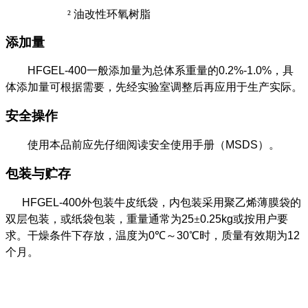
²
油改性环氧树脂
添加量
HFGEL-400
一般添加量为总体系重量的
0.2%-1.0%
，具
体添加量可根据需要，先经实验室调整后再应用于生产实际。
安全操作
使用本品前应先仔细阅读安全使用手册（
MSDS
）。
包装与贮存
HFGEL-400
外包装牛皮纸袋，内包装采用聚乙烯薄膜袋的
双层包装，或纸袋包装，重量通常为
25
±
0.25kg
或按用户要
求。干燥条件下存放，温度为
0
℃～
30
℃时，质量有效期为
12
个月。