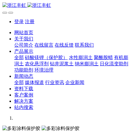
登录
注册
网站首页
关于我们
公司简介
在线留言
在线反馈
联系我们
产品展示
全部
硅酸镁锂（保护胶）
水性膨润土
聚酰胺蜡
有机膨
润土
农化悬浮剂
钻井泥浆土
纳米膨润土
日化流变助剂
功能助剂
环境治理
新闻动态
全部
媒体报道
行业资讯
企业新闻
资料下载
客户案例
解决方案
站内搜索