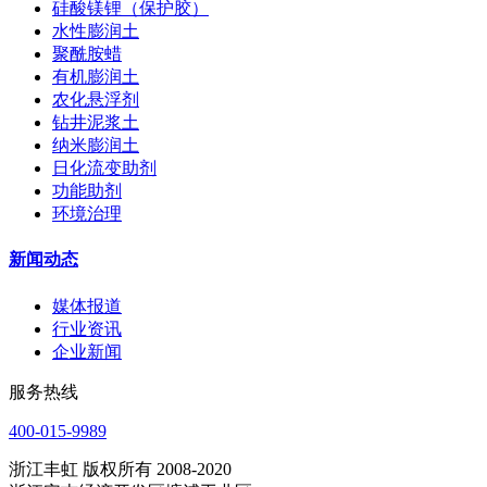
硅酸镁锂（保护胶）
水性膨润土
聚酰胺蜡
有机膨润土
农化悬浮剂
钻井泥浆土
纳米膨润土
日化流变助剂
功能助剂
环境治理
新闻动态
媒体报道
行业资讯
企业新闻
服务热线
400-015-9989
浙江丰虹 版权所有 2008-2020