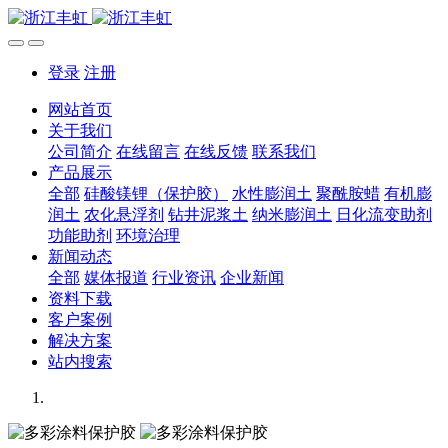
登录
注册
网站首页
关于我们
公司简介
在线留言
在线反馈
联系我们
产品展示
全部
硅酸镁锂（保护胶）
水性膨润土
聚酰胺蜡
有机膨
润土
农化悬浮剂
钻井泥浆土
纳米膨润土
日化流变助剂
功能助剂
环境治理
新闻动态
全部
媒体报道
行业资讯
企业新闻
资料下载
客户案例
解决方案
站内搜索