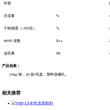
外观
含湿量
%
干粉细度（-200目）
%
Φ
600
读数
Pa.s
滤失量
Ml
产品
包
装：
袋，
袋
托盘，
塑
料袋
捆扎
。
2
5
k
g
/
4
0
/
相关推荐