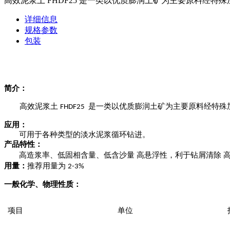
高效泥浆土 FHDF25 是一类以优质膨润土矿为主要原料经
详细信息
规格参数
包装
简介：
高效泥浆
土
是一类以优
质
膨润土矿为主要
原
料
经
特
殊
FHDF25
应用：
可用
于
各种
类
型的淡
水
泥浆
循环
钻进。
产品
特
性
：
高造浆
率
、低
固相
含量、
低
含沙量 高悬浮
性
，利
于钻
屑清除 
用量：
推
荐
用量为
2
-
3%
一般
化
学、物理性质：
项目
单位