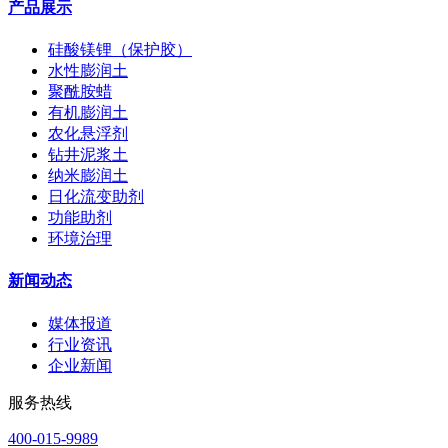
产品展示
硅酸镁锂（保护胶）
水性膨润土
聚酰胺蜡
有机膨润土
农化悬浮剂
钻井泥浆土
纳米膨润土
日化流变助剂
功能助剂
环境治理
新闻动态
媒体报道
行业资讯
企业新闻
服务热线
400-015-9989