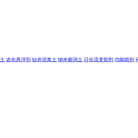
土
农化悬浮剂
钻井泥浆土
纳米膨润土
日化流变助剂
功能助剂