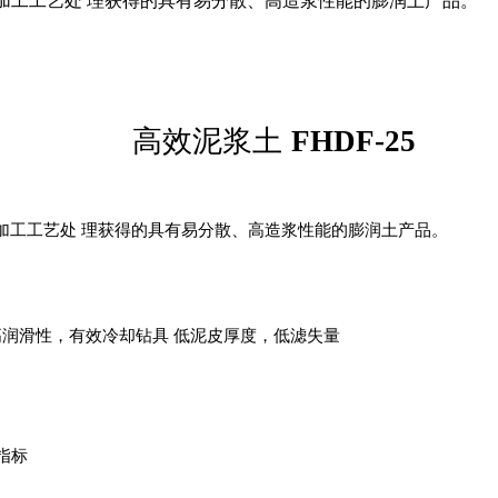
特殊加工工艺处 理获得的具有易分散、高造浆性能的膨润土产品。
高效泥浆
土
FHDF
-
25
加工
工艺处 理获得
的
具有
易分
散、高
造
浆性
能的
膨润土
产
品。
高润滑
性
，有
效冷
却钻具 低
泥
皮
厚
度，
低滤
失量
指标