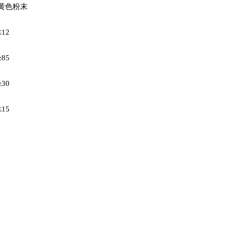
黄色粉末
≤12
≥85
≥30
≤15